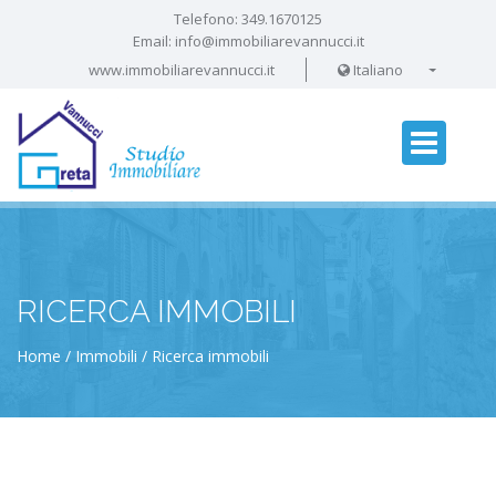
Telefono:
349.1670125
Email:
info@immobiliarevannucci.it
www.immobiliarevannucci.it
Italiano
RICERCA IMMOBILI
Home
Immobili
Ricerca immobili