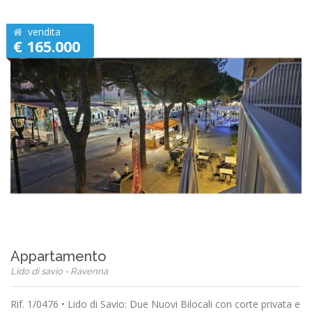
vendita
€ 165.000
Appartamento
Lido di savio - Ravenna
Rif. 1/0476 • Lido di Savio: Due Nuovi Bilocali con corte privata e